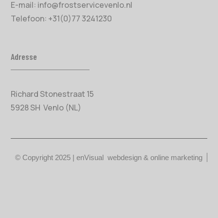
E-mail:
info@frostservicevenlo.nl
Telefoon:
+31(0)77 3241230
Adresse
Richard Stonestraat 15
5928 SH Venlo (NL)
© Copyright 2025 |
enVisual webdesign &
online marketing
© Copyright 2026 door
enVisual vormgeving & webdesign